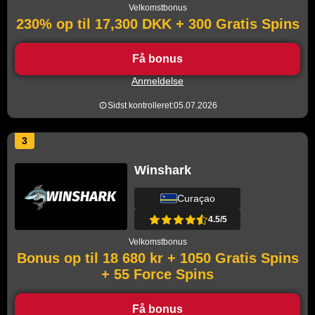
Velkomstbonus
230% op til 17,300 DKK + 300 Gratis Spins
Få bonus
Anmeldelse
Sidst kontrolleret:05.07.2026
3
Winshark
Curaçao
4.5/5
Velkomstbonus
Bonus op til 18 680 kr + 1050 Gratis Spins
+ 55 Force Spins
Få bonus