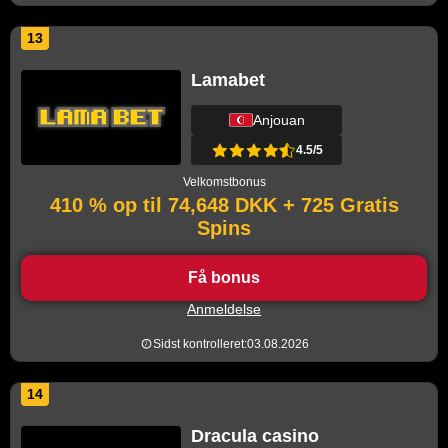
13
Lamabet
Anjouan
4.5/5
Velkomstbonus
410 % op til 74,648 DKK + 725 Gratis
Spins
Få bonus
Anmeldelse
Sidst kontrolleret:03.08.2026
14
Dracula casino