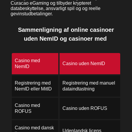
Curacao eGaming og tilbyder krypteret
databeskyttelse, ansvarligt spil og og reelle
gevinstudbetalinger.
Sammenligning af online casinoer
uden NemID og casinoer med
Casino med
Casino uden NemID
NemID
Registrering med
Registrering med manuel
NemID eller MitID
dataindtastning
Casino med
Casino uden ROFUS
ROFUS
Casino med dansk
Udenlandsk licens