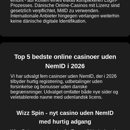
erhöht - auf Kosten eines etwas komplexeren Login-
Prozesses. Dänische Online-Casinos mit Lizenz sind
gesetzlich verpflichtet, MitID zu verwenden.
Internationale Anbieter hingegen verlangen weiterhin
keine dänische digitale Identifikation.
Top 5 bedste online casinoer uden
NemID i 2026
Vi har udvalgt fem casinoer uden NemID, der i 2026
tilbyder hurtig registrering, udbetalinger uden
forsinkelse og bonusser uden danske
begrænsninger. Udvalget omfatter både nye sider og
veletablerede navne med udenlandsk licens.
Wizz Spin - nyt casino uden NemID
med hurtig adgang