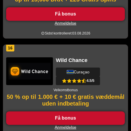
Få bonus
Anmeldelse
Sidst kontrolleret:03.08.2026
16
Wild Chance
Curaçao
4.5/5
Velkomstbonus
50 % op til 1.000 € + 10 € gratis væddemål
uden indbetaling
Få bonus
Anmeldelse