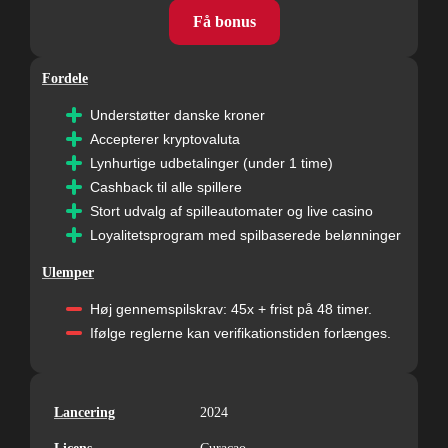
Få bonus
Fordele
Understøtter danske kroner
Accepterer kryptovaluta
Lynhurtige udbetalinger (under 1 time)
Cashback til alle spillere
Stort udvalg af spilleautomater og live casino
Loyalitetsprogram med spilbaserede belønninger
Ulemper
Høj gennemspilskrav: 45x + frist på 48 timer.
Ifølge reglerne kan verifikationstiden forlænges.
Lancering
2024