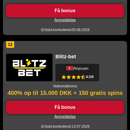
Få bonus
Anmeldelse
Sidst kontrolleret:05.08.2026
12
Blitz-bet
Anjouan
4.5/5
Velkomstbonus
400% op til 15.000 DKK + 150 gratis spins
Få bonus
Anmeldelse
Sidst kontrolleret:13.07.2026