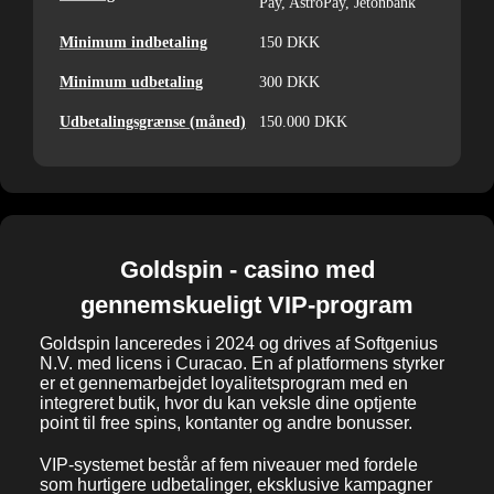
Pay, AstroPay, Jetonbank
Minimum indbetaling
150 DKK
Minimum udbetaling
300 DKK
Udbetalingsgrænse (måned)
150.000 DKK
Goldspin - casino med
gennemskueligt VIP-program
Goldspin lanceredes i 2024 og drives af Softgenius
N.V. med licens i Curacao. En af platformens styrker
er et gennemarbejdet loyalitetsprogram med en
integreret butik, hvor du kan veksle dine optjente
point til free spins, kontanter og andre bonusser.
VIP-systemet består af fem niveauer med fordele
som hurtigere udbetalinger, eksklusive kampagner