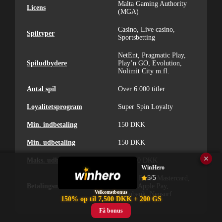
Malta Gaming Authority
Licens
(MGA)
Casino, Live casino,
Spiltyper
Sportsbetting
NetEnt, Pragmatic Play,
Spiludbydere
Play’n GO, Evolution,
Nolimit City m.fl.
Antal spil
Over 6.000 titler
Loyalitetsprogram
Super Spin Loyalty
Min. indbetaling
150 DKK
Min. udbetaling
150 DKK
Maks. udbetaling pr. måned
150.000 DKK
WinHero
5/5
Instant Bank, Mastercard,
Betalingsmetoder
VISA, Apple Pay,
Velkomstbonus
Jetonbank, Neosurf
150% op til 7,500 DKK + 200 GS
Få bonus