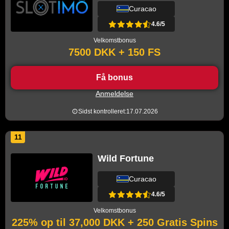
Curacao
4.6/5
Velkomstbonus
7500 DKK + 150 FS
Få bonus
Anmeldelse
Sidst kontrolleret:17.07.2026
11
Wild Fortune
Curacao
4.6/5
Velkomstbonus
225% op til 37,000 DKK + 250 Gratis Spins