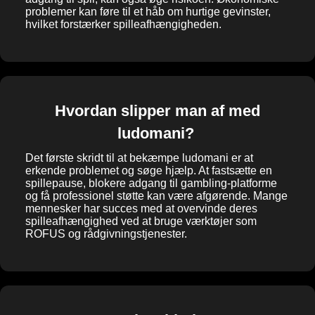
problemer kan føre til et håb om hurtige gevinster,
hvilket forstærker spilleafhængigheden.
Hvordan slipper man af med
ludomani?
Det første skridt til at bekæmpe ludomani er at
erkende problemet og søge hjælp. At fastsætte en
spillepause, blokere adgang til gambling-platforme
og få professionel støtte kan være afgørende. Mange
mennesker har succes med at overvinde deres
spilleafhængighed ved at bruge værktøjer som
ROFUS og rådgivningstjenester.