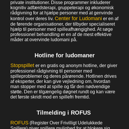
private institutioner. Disse programmer inkluderer
kognitiv adfærdsterapi, gruppeterapi og økonomisk
rådgivning for at hjælpe personer med at genvinde
Center for Ludomani
kontrol over deres liv.
er en af
de førende organisationer, der tilbyder specialiseret
hjælp til personer med spilleafhængighed. At søge
professionel behandling er en af de mest effektive
måder at overvinde ludomani på.
Hotline for ludomaner
Stopspillet
er en gratis og anonym hotline, der giver
professionel rådgivning til personer med
spilleproblemer og deres pårørende. Hotlinen drives
af eksperter, der kan give vejledning om, hvordan
man stopper med at spille og får den nødvendige
støtte. Den er tilgængelig døgnet rundt og kan være
det første skridt mod en spillefri fremtid.
Tilmelding i ROFUS
ROFUS
(Register Over Frivilligt Udelukkede
Spillere) giver spillere mulighed for at blokere sig