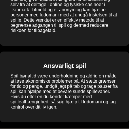
selv fra at deltage i online og fysiske casinoer i
Danmark. Tilmelding er anonym og kan hjælpe
personer med ludomani med at undgå fristelsen til at
spille. Dette værktøj er en effektiv metode til at
begrænse adgangen til spil og dermed reducere
risikoen for tilbagefald.
Ansvarligt spil
Spil bør altid være underholdning og aldrig en måde
at løse økonomiske problemer på. At sætte grænser
for tid og penge, undgå jagt på tab og tage pauser fra
spil kan hjælpe med at bevare sunde spillevaner.
Hvis du eller en du kender kæmper med
spilleafhængighed, så søg hjælp til ludomani og tag
kontrol over dit liv igen.