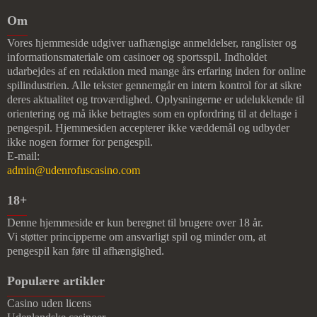
Om
Vores hjemmeside udgiver uafhængige anmeldelser, ranglister og
informationsmateriale om casinoer og sportsspil. Indholdet
udarbejdes af en redaktion med mange års erfaring inden for online
spilindustrien. Alle tekster gennemgår en intern kontrol for at sikre
deres aktualitet og troværdighed. Oplysningerne er udelukkende til
orientering og må ikke betragtes som en opfordring til at deltage i
pengespil. Hjemmesiden accepterer ikke væddemål og udbyder
ikke nogen former for pengespil.
E-mail:
admin@udenrofuscasino.com
18+
Denne hjemmeside er kun beregnet til brugere over 18 år.
Vi støtter principperne om ansvarligt spil og minder om, at
pengespil kan føre til afhængighed.
Populære artikler
Casino uden licens