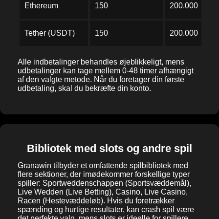
Ethereum
150
200.000
Tether (USDT)
150
200.000
Alle indbetalinger behandles øjeblikkeligt, mens
udbetalinger kan tage mellem 0-48 timer afhængigt
af den valgte metode. Når du foretager din første
udbetaling, skal du bekræfte din konto.
Bibliotek med slots og andre spil
Granawin tilbyder et omfattende spilbibliotek med
flere sektioner, der imødekommer forskellige typer
spiller: Sportweddenschappen (Sportsvæddemål),
Live Wedden (Live Betting), Casino, Live Casino,
Racen (Hestevæddeløb). Hvis du foretrækker
spænding og hurtige resultater, kan crash spil være
det perfekte valg, mens slots er ideelle for spillere,