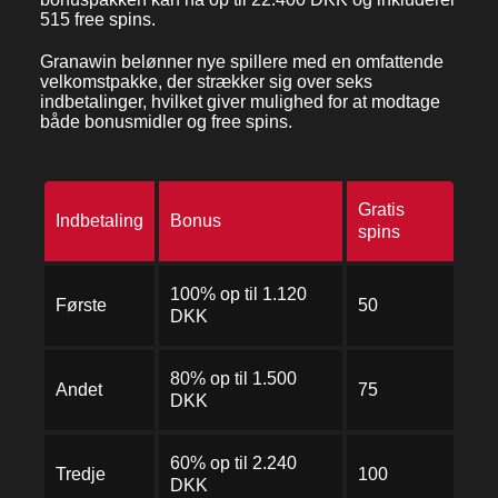
515 free spins.
Granawin belønner nye spillere med en omfattende
velkomstpakke, der strækker sig over seks
indbetalinger, hvilket giver mulighed for at modtage
både bonusmidler og free spins.
Gratis
Indbetaling
Bonus
spins
100% op til 1.120
Første
50
DKK
80% op til 1.500
Andet
75
DKK
60% op til 2.240
Tredje
100
DKK