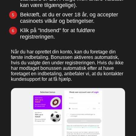
kan være tilgængelige).
Bekræft, at du er over 18 år, og accepter
casinoets vilkår og betingelser.
Klik på "Indsend" for at fuldføre
registreringen.
Når du har oprettet din konto, kan du foretage din
første indbetaling. Bonussen aktiveres automatisk,
hvis du valgte den under registreringen. Hvis du ikke
har modtaget bonussen automatisk efter at have
foretaget en indbetaling, anbefaler vi, at du kontakter
kundesupport for at få hjælp.