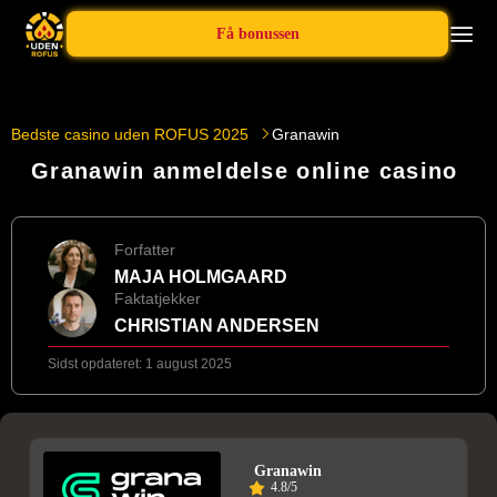
Få bonussen
Bedste casino uden ROFUS 2025
Granawin
Granawin anmeldelse online casino
Forfatter
MAJA HOLMGAARD
Faktatjekker
CHRISTIAN ANDERSEN
Sidst opdateret:
1 august 2025
Granawin
4.8/5