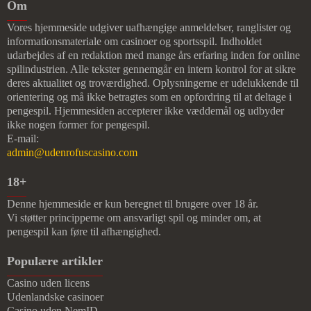
Om
Vores hjemmeside udgiver uafhængige anmeldelser, ranglister og
informationsmateriale om casinoer og sportsspil. Indholdet
udarbejdes af en redaktion med mange års erfaring inden for online
spilindustrien. Alle tekster gennemgår en intern kontrol for at sikre
deres aktualitet og troværdighed. Oplysningerne er udelukkende til
orientering og må ikke betragtes som en opfordring til at deltage i
pengespil. Hjemmesiden accepterer ikke væddemål og udbyder
ikke nogen former for pengespil.
E-mail:
admin@udenrofuscasino.com
18+
Denne hjemmeside er kun beregnet til brugere over 18 år.
Vi støtter principperne om ansvarligt spil og minder om, at
pengespil kan føre til afhængighed.
Populære artikler
Casino uden licens
Udenlandske casinoer
Casino uden NemID