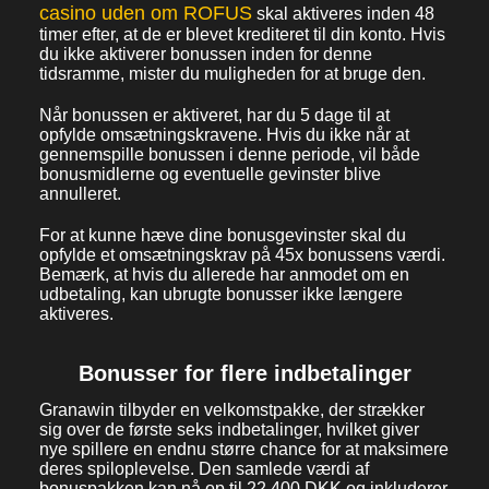
casino uden om ROFUS
skal aktiveres inden 48
timer efter, at de er blevet krediteret til din konto. Hvis
du ikke aktiverer bonussen inden for denne
tidsramme, mister du muligheden for at bruge den.
Når bonussen er aktiveret, har du 5 dage til at
opfylde omsætningskravene. Hvis du ikke når at
gennemspille bonussen i denne periode, vil både
bonusmidlerne og eventuelle gevinster blive
annulleret.
For at kunne hæve dine bonusgevinster skal du
opfylde et omsætningskrav på 45x bonussens værdi.
Bemærk, at hvis du allerede har anmodet om en
udbetaling, kan ubrugte bonusser ikke længere
aktiveres.
Bonusser for flere indbetalinger
Granawin tilbyder en velkomstpakke, der strækker
sig over de første seks indbetalinger, hvilket giver
nye spillere en endnu større chance for at maksimere
deres spiloplevelse. Den samlede værdi af
bonuspakken kan nå op til 22.400 DKK og inkluderer