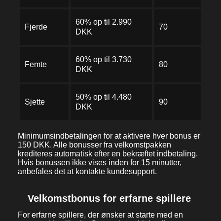
60% op til 2.990
Fjerde
70
DKK
60% op til 3.730
Femte
80
DKK
50% op til 4.480
Sjette
90
DKK
Minimumsindbetalingen for at aktivere hver bonus er
150 DKK. Alle bonusser fra velkomstpakken
krediteres automatisk efter en bekræftet indbetaling.
Hvis bonussen ikke vises inden for 15 minutter,
anbefales det at kontakte kundesupport.
Velkomstbonus for erfarne spillere
For erfarne spillere, der ønsker at starte med en