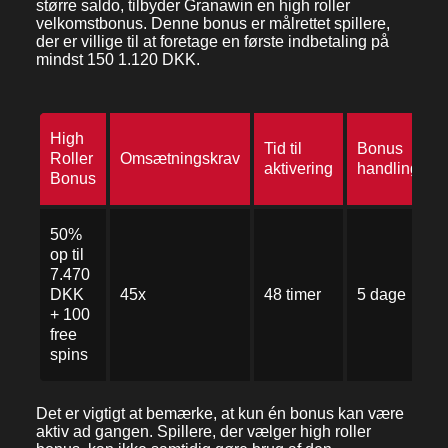
større saldo, tilbyder Granawin en high roller
velkomstbonus. Denne bonus er målrettet spillere,
der er villige til at foretage en første indbetaling på
mindst 150 1.120 DKK.
High
Tid til
Bonus
Roller
Omsætningskrav
aktivering
handling
Bonus
50%
op til
7.470
DKK
45x
48 timer
5 dage
+ 100
free
spins
Det er vigtigt at bemærke, at kun én bonus kan være
aktiv ad gangen. Spillere, der vælger high roller