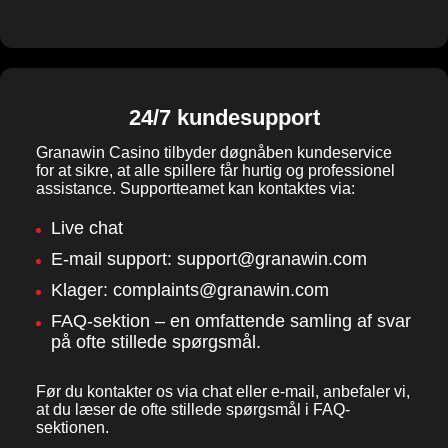
24/7 kundesupport
Granawin Casino tilbyder døgnåben kundeservice
for at sikre, at alle spillere får hurtig og professionel
assistance. Supportteamet kan kontaktes via:
Live chat
E-mail support:
support@granawin.com
Klager:
complaints@granawin.com
FAQ-sektion – en omfattende samling af svar
på ofte stillede spørgsmål.
Før du kontakter os via chat eller e-mail, anbefaler vi,
at du læser de ofte stillede spørgsmål i FAQ-
sektionen.